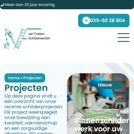
Meer dan 30 jaar ervaring
035-60 28 804
Home
»
Projecten
Projecten
Nieuw
Op deze pagina vindt u
een overzicht van onze
recente schilderprojecten.
Elk project weerspiegelt
onze toewijding aan
Binnenschilder
kwaliteit, vakmanschap
werk voor uw
en een zorgvuldige
afwerking. Wij werken