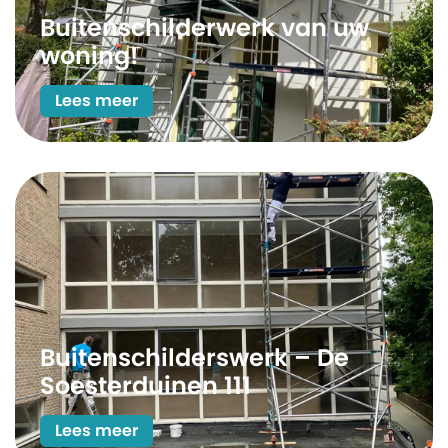
Buitenschilderwerk van uw
woning!
Lees meer
Buitenschilderswerk – De
Soesterduinen 111
Lees meer