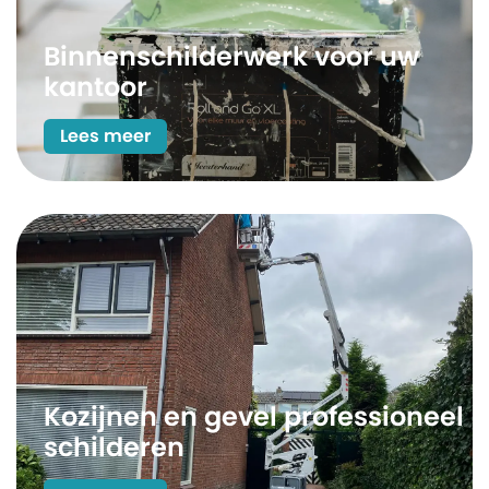
Binnenschilderwerk voor uw
kantoor
Lees meer
Kozijnen en gevel professioneel
schilderen