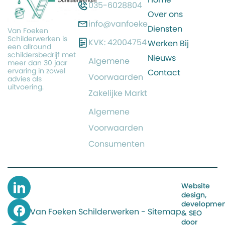
035-6028804
Over ons
info@vanfoeken.nl
Diensten
Van Foeken
Schilderwerken is
KVK: 42004754
Werken Bij
een allround
schildersbedrijf met
Nieuws
Algemene
meer dan 30 jaar
ervaring in zowel
Contact
Voorwaarden
advies als
uitvoering.
Zakelijke Markt
Algemene
Voorwaarden
Consumenten
Website
design,
developmen
Van Foeken Schilderwerken - Sitemap
& SEO
door