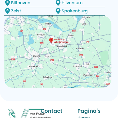
Bilthoven
Hilversum
Zeist
Spakenburg
Contact
Pagina's
Home